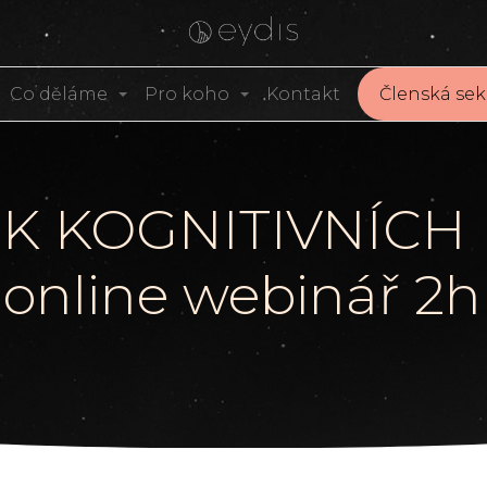
Co děláme
Pro koho
Kontakt
Členská sek
K KOGNITIVNÍCH
online webinář 2h