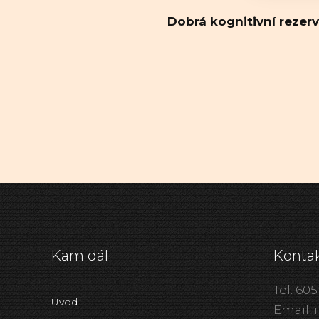
Dobrá kognitivní rezer
Kam dál
Konta
Tel: 605
Úvod
Email: 