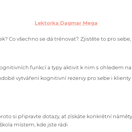
Lektorka Dagmar Mega
 Co všechno se dá trénovat?. Zjistěte to pro sebe, i 
ognitivních funkcí a typy aktivit k nim s ohledem na
odobé vytváření kognitivní rezervy pro sebe i klienty
roto si připravte dotazy, ať získáte konkrétní náměty p
škola místem, kde jste rádi.