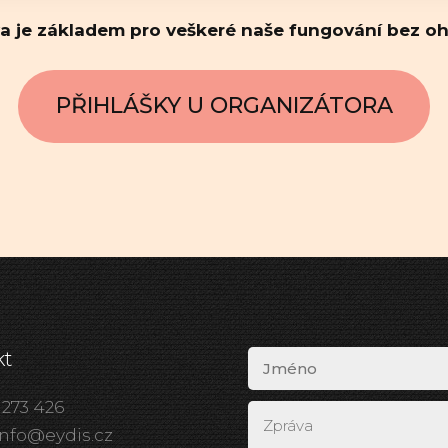
va je základem pro veškeré naše fungování bez oh
PŘIHLÁŠKY U ORGANIZÁTORA
kt
 273 426
info@eydis.cz