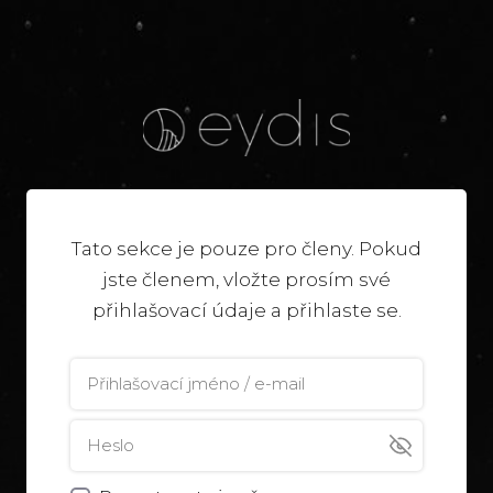
Tato sekce je pouze pro členy. Pokud
jste členem, vložte prosím své
přihlašovací údaje a přihlaste se.