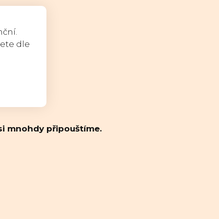
ční.
rete dle
 si mnohdy připouštíme.