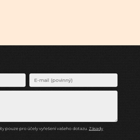
ty pouze pro účely vyřešení vašeho dotazu.
Zásady