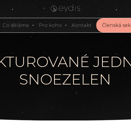
Co děláme
Pro koho
Kontakt
Členská sek
KTUROVANÉ JED
SNOEZELEN