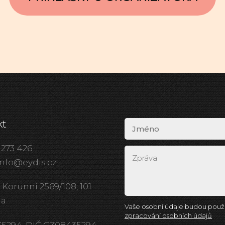
kt
 273 426
info@eydis.cz
 Korunní 2569/108, 101
ha
Vaše osobní údaje budou použi
zpracování osobních údajů
435294, DIČ CZ08435294