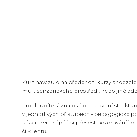
Kurz navazuje na předchozí kurzy snoezel
multisenzorického prostředí, nebo jiné ade
Prohloubíte si znalosti o sestavení strukt
v jednotlivých přístupech - pedagogicko 
získáte více tipů jak převést pozorování i 
či klientů.