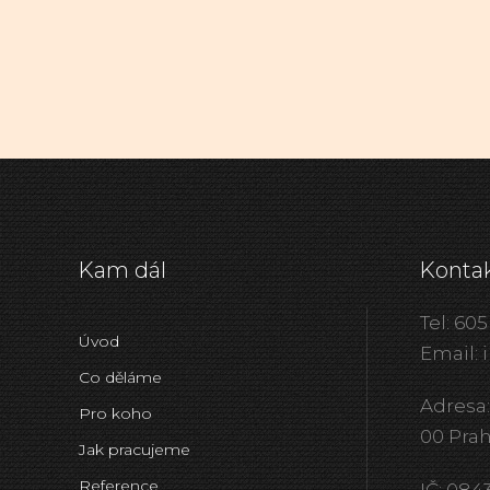
Kam dál
Konta
Tel: 605
Úvod
Email: 
Co děláme
Adresa:
Pro koho
00 Pra
Jak pracujeme
Reference
IČ: 08