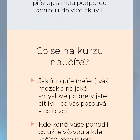
přístup s mou podporou
zahrnuli do více aktivit.
Co se na kurzu
naučíte?
Jak funguje (nejen) váš
mozek a na jaké
smyslové podněty jste
citliví - co vás posouvá
a co brzdí
Kde končí vaše pohodlí,
co už je výzvou a kde
začíná zóna stresu