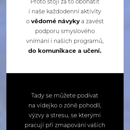
Proto stojí za to obohatit
i naše každodenní aktivity
o
vědomé návyky
a zavést
podporu smyslového
vnímání i našich programů,
do komunikace a učení.
Tady se můžete podívat
na videjko o zóně pohodlí,
výzvy a stresu, se kterými
pracuji při zmapování vašich