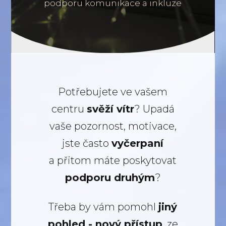
podporu komunikace a inkluze
Potřebujete ve vašem
centru
svěží vítr
? Upadá
vaše pozornost, motivace,
jste často
vyčerpaní
a přitom máte poskytovat
podporu druhým
?
Třeba by vám pomohl
jiný
pohled - nový přístup
, ze