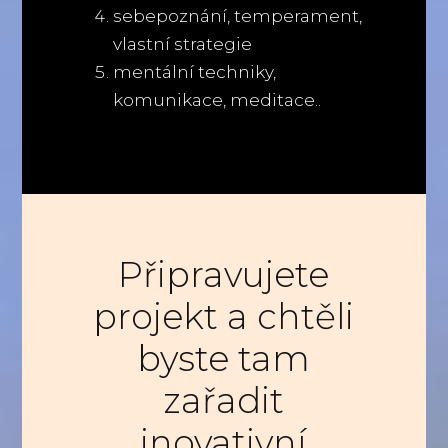
sebepoznání, temperament,
vlastní strategie
mentální techniky,
komunikace, meditace..
Připravujete
projekt a chtěli
byste tam
zařadit
inovativní