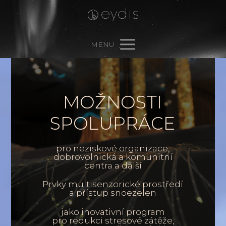
MENU
MOŽNOSTI
SPOLUPRÁCE
pro neziskové organizace,
dobrovolnická a komunitní
centra a další
Prvky multisenzorické prostředí
a přístup snoezelen
jako inovativní program
pro redukci stresové zátěže,