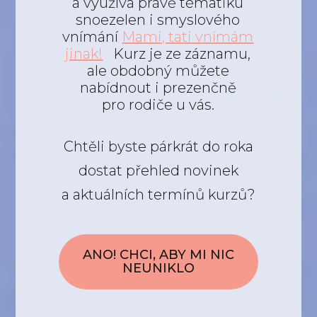
a využívá právě tématiku
snoezelen i smyslového
vnímání
Mami, tati vnímám
jinak!
Kurz je ze záznamu,
ale obdobný můžete
nabídnout i prezenčně
pro rodiče u vás.
Chtěli byste párkrát do roka
dostat přehled novinek
a aktuálních termínů kurzů?
ANO! CHCI, ABY MI NIC
NEUNIKLO