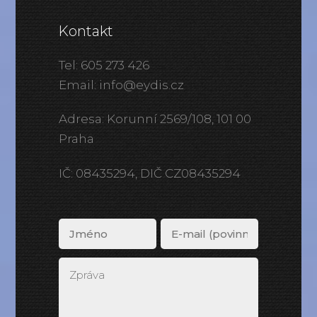
Kontakt
Tel: 605 273 426
Email: info@eydis.cz
Adresa: Korunní 2569/108, 101 00
Praha
IČ: 08435294, DIČ CZ08435294