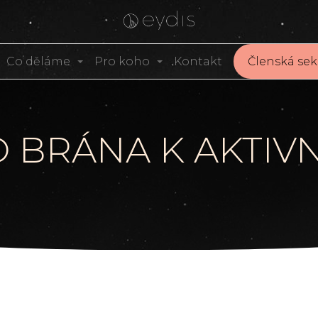
Co děláme
Pro koho
Kontakt
Členská sek
O BRÁNA K AKTI