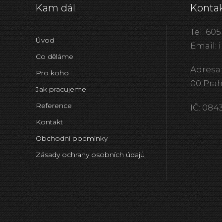
Kam dál
Konta
Tel: 605
Úvod
Email: 
Co děláme
Adresa:
Pro koho
00 Pra
Jak pracujeme
Reference
IČ: 08
Kontakt
Obchodní podmínky
Zásady ochrany osobních údajů