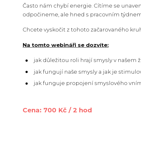
Často nám chybí energie. Cítíme se unavení
odpočineme, ale hned s pracovním týdnem
Chcete vyskočit z tohoto začarovaného kruh
Na tomto webináři se dozvíte:
jak důležitou roli hrají smysly v našem ž
jak fungují naše smysly a jak je stimulo
jak funguje propojení smyslového vn
Cena: 700 Kč / 2 hod