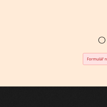
O
Formulář n