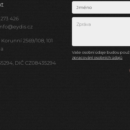
kt
 273 426
info@eydis.cz
 Korunní 2569/108, 101
ha
Vaše osobní údaje budou použi
zpracování osobních údajů
435294, DIČ CZ08435294