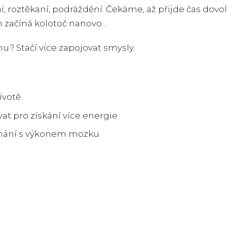
, roztěkaní, podráždění. Čekáme, až přijde čas dovo
 začíná kolotoč nanovo…
u? Stačí více zapojovat smysly.
ivotě
vat pro získání více energie
ímání s výkonem mozku