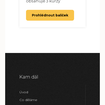
obsahuje 3 kurzy
Prohlédnout balíček
Kam dál
Úvod
Co děláme