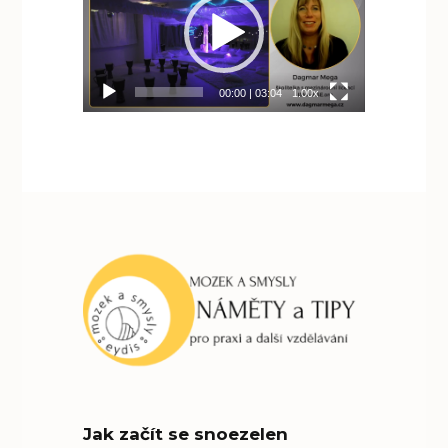
00:00
|
03:04
1.00x
Jak začít se snoezelen