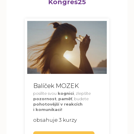
Kongres25
Balíček MOZEK
posílíte svou
kognici
, zlepšíte
pozornost
,
paměť
, budete
pohotovější v reakcích
i komunikaci!
obsahuje 3 kurzy