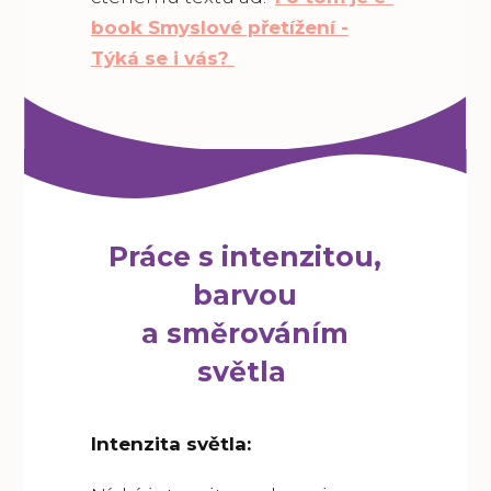
book Smyslové přetížení -
Týká se i vás?
Práce s intenzitou,
barvou
a směrováním
světla
Intenzita světla: