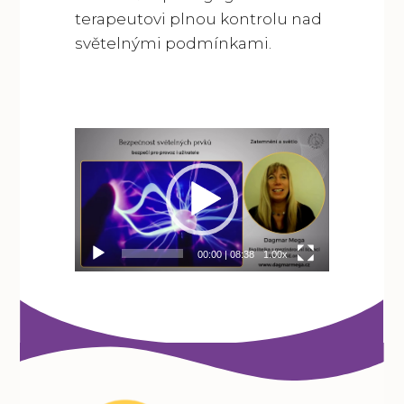
terapeutovi plnou kontrolu nad
světelnými podmínkami.
Video
přehrávač
00:00
|
08:38
1.00x