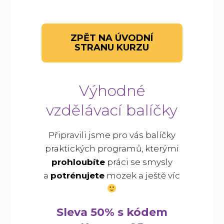
ZPĚT NA ÚVODNÍ
STRANU KURZU
Výhodné
vzdělávací balíčky
Připravili jsme pro vás balíčky
praktických programů,
kterými
prohloubíte
práci se smysly
a
potrénujete
mozek a ještě víc
Sleva 50% s kódem