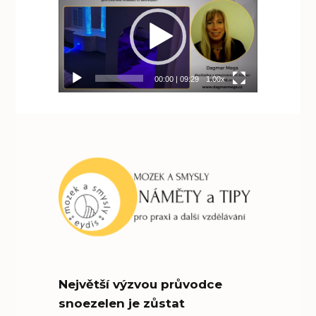
přehrávač
00:00
|
09:29
1.00x
Největší výzvou průvodce
snoezelen je zůstat