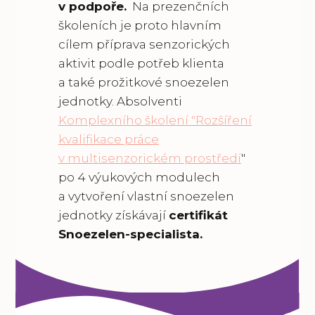
v podpoře.
Na prezenčních
školeních je proto hlavním
cílem příprava senzorických
aktivit podle potřeb klienta
a také prožitkové snoezelen
jednotky. Absolventi
Komplexního školení "Rozšíření
kvalifikace práce
v multisenzorickém prostředí
"
po 4 výukových modulech
a vytvoření vlastní snoezelen
jednotky získávají
certifikát
Snoezelen-specialista.