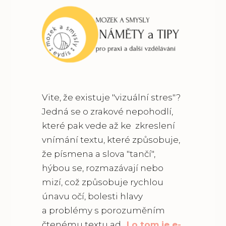
Vite, že existuje "vizuální stres"?
Jedná se o zrakové nepohodlí,
které pak vede až ke zkreslení
vnímání textu, které způsobuje,
že písmena a slova "tančí",
hýbou se, rozmazávají nebo
mizí, což způsobuje rychlou
únavu očí, bolesti hlavy
a problémy s porozuměním
čtenému textu ad.
I o tom je e-