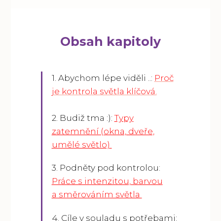
Obsah kapitoly
1. Abychom lépe viděli ..:
Proč
je kontrola světla klíčová.
2. Budiž tma :):
Typy
zatemnění (okna, dveře,
umělé světlo)
3. Podněty pod kontrolou:
Práce s intenzitou, barvou
a směrováním světla
4. Cíle v souladu s potřebami: