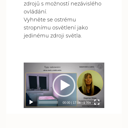
zdrojů s možností nezávislého
ovládání.
Vyhněte se ostrému
stropnímu osvětlení jako
jedinému zdroji světla.
Video
přehrávač
00:00
|
17:06
1.00x