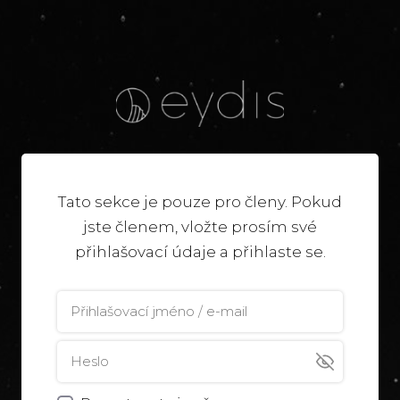
Tato sekce je pouze pro členy. Pokud
jste členem, vložte prosím své
přihlašovací údaje a přihlaste se.