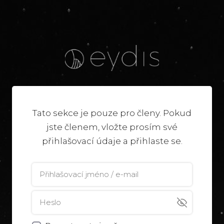
Tato sekce je pouze pro členy. Pokud
jste členem, vložte prosím své
přihlašovací údaje a přihlaste se.